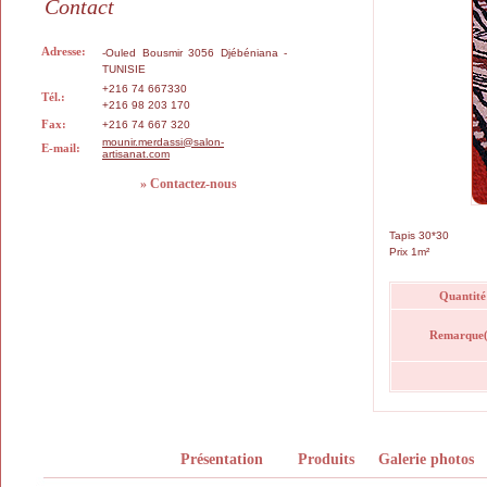
Contact
Adresse:
-Ouled Bousmir 3056 Djébéniana -
TUNISIE
+216 74 667330
Tél.:
+216 98 203 170
Fax:
+216 74 667 320
mounir.merdassi@salon-
E-mail:
artisanat.com
» Contactez-nous
Tapis 30*30
Prix 1m²
Quantité
Remarque(
Présentation
Produits
Galerie photos