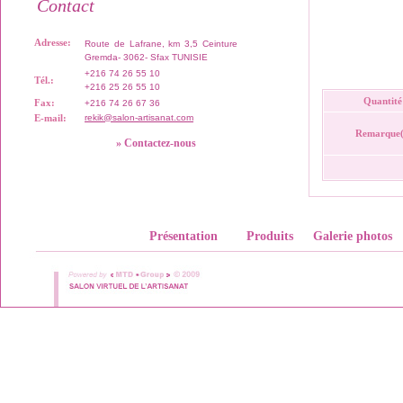
Contact
Adresse:
Route de Lafrane, km 3,5 Ceinture
Gremda- 3062- Sfax TUNISIE
+216 74 26 55 10
Tél.:
+216 25 26 55 10
Quantité
Fax:
+216 74 26 67 36
E-mail:
rekik@salon-artisanat.com
Remarque(
» Contactez-nous
Présentation
Produits
Galerie photos