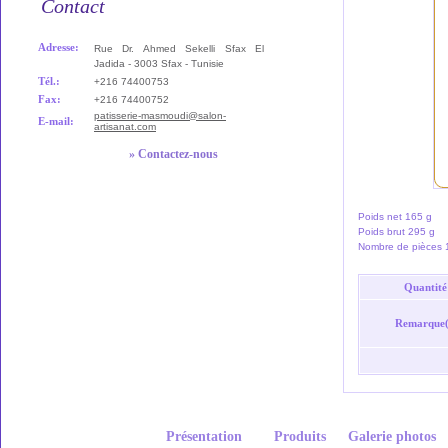
Contact
Adresse:
Rue Dr. Ahmed Sekelli Sfax El
Jadida - 3003 Sfax - Tunisie
Tél.:
+216 74400753
Fax:
+216 74400752
patisserie-masmoudi@salon-
E-mail:
artisanat.com
» Contactez-nous
Poids net 165 g
Poids brut 295 g
Nombre de pièces
Quantité
Remarque(
Présentation
Produits
Galerie photos