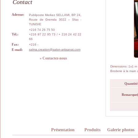
Contact
Adresse:
Publiposte Merkez SELLAMI, BP 24,
Route de Gremda 3022 – Sfax -
TUNISIE
+216 74 26 75 50
Tél.:
+216 97 22 95 73 / + 216 24 42 22
66
Fax:
+216 -
E-mail:
salma.creation@salon-artisanat.com
» Contactez-nous
Dimensions :1x1 m
Broderie à la main 
Quantité
Remarque(
Présentation
Produits
Galerie photos