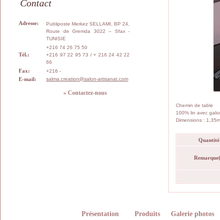
Contact
Adresse:
Publiposte Merkez SELLAMI, BP 24,
Route de Gremda 3022 – Sfax -
TUNISIE
+216 74 26 75 50
Tél.:
+216 97 22 95 73 / + 216 24 42 22
66
Fax:
+216 -
E-mail:
salma.creation@salon-artisanat.com
» Contactez-nous
Chemin de table
100% lin avec galo
Dimensions : 1,35m
Quantité
Remarque(
Présentation
Produits
Galerie photos