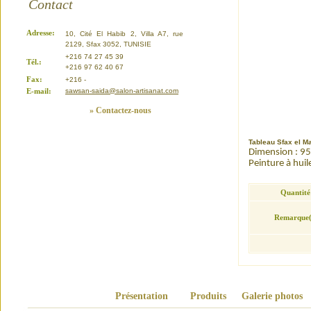
Contact
Adresse:
10, Cité El Habib 2, Villa A7, rue
2129, Sfax 3052, TUNISIE
+216 74 27 45 39
Tél.:
+216 97 62 40 67
Fax:
+216 -
E-mail:
sawsan-saida@salon-artisanat.com
» Contactez-nous
Tableau Sfax el M
Dimension : 9
Peinture à huil
Quantité
Remarque(
Présentation
Produits
Galerie photos